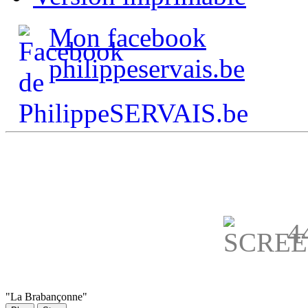
Mon facebook
philippeservais.be
44
"La Brabançonne"