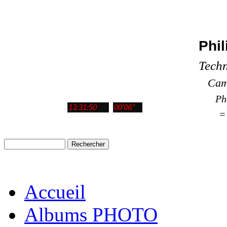
Phi
Techn
Camé
Pho
= CI
Accueil
Albums PHOTO